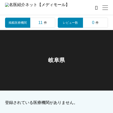

11
0
掲載医療機関
レビュー数
件
件
岐阜県
登録されている医療機関がありません。