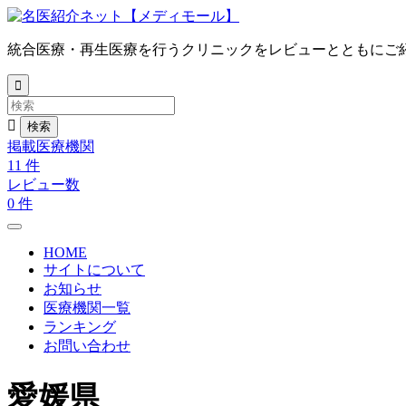
統合医療・再生医療を行うクリニックをレビューとともにご


掲載医療機関
11
件
レビュー数
0
件
HOME
サイトについて
お知らせ
医療機関一覧
ランキング
お問い合わせ
愛媛県